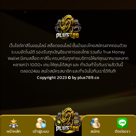
เว็บไซต์คาสิโนออนไลน์ สล็อตออนไลน์ ชั้นนำของไทยสมัครฝากถอนด้วย
ระบบอัตโนมัติ รองรับทุกบัญชีธนาคารของไทย รวมถึง True Money
Wallet มีเกมสล็อต คาสิโน ครบครันทุกค่ายบริการให้แก่คุณมากมายหลาก
หลายกว่า 1000+ เกม ให้คุณได้สนุก และ ทำเงินกำไรกับเราแล้ววันนี้
ตลอด24ชม สนใจสมัครสมาชิก และทำเงินไปกับเราได้ทันที!
Copyright 2023 © by plus789.co
หน้าหลัก
เข้าสู่ระบบ
สมัคร
ติดต่อเรา